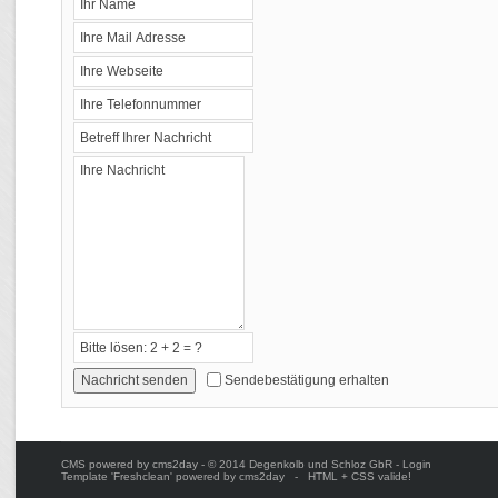
Sendebestätigung erhalten
CMS powered by
cms2day
- © 2014 Degenkolb und Schloz GbR -
Login
Template 'Freshclean' powered by
cms2day
- HTML + CSS valide!